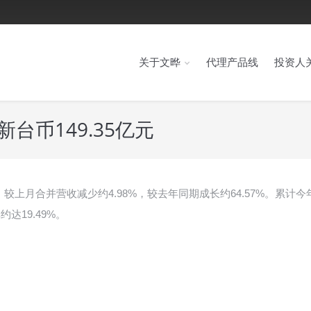
关于文晔
代理产品线
投资人
台币149.35亿元
元，较上月合并营收减少约4.98%，较去年同期成长约64.57%。累计今
达19.49%。