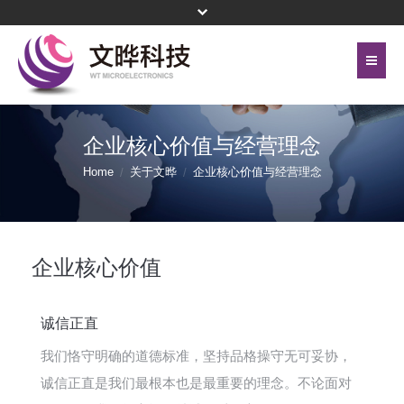
首页
关于文晔
企业核心价值与经营理念
联络我们
代理产品线
Home
关于文晔
企业核心价值与经营理念
网站地图
投资人关系
隐私权保护政策
公司治理
企业核心价值
頁尾選單 - 簡體
企业永续
诚信正直
新闻中心
我们恪守明确的道德标准，坚持品格操守无可妥协，
诚信正直是我们最根本也是最重要的理念。不论面对
菁英招募