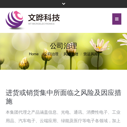
首页
关于文晔
公司治理
联络我们
代理产品线
Home
公司治理
风险管理
营运风险
网站地图
投资人关系
隐私权保护政策
公司治理
頁尾選單 - 簡體
进货或销货集中所面临之风险及因应措
企业永续
施
新闻中心
本集团代理之产品涵盖信息、光电、通讯、消费性电子、工业
用品、汽车电子、云端应用、绿能及医疗等电子各领域，加上
菁英招募