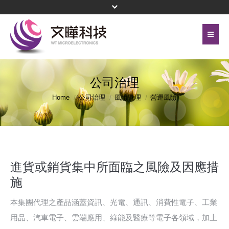
首頁
關於文曄
公司治理
聯絡我們
代理產品線
Home
公司治理
風險管理
營運風險
網站地圖
投資人關係
隱私權保護政策
公司治理
頁尾選單
進貨或銷貨集中所面臨之風險及因應措
企業永續
施
新聞中心
本集團代理之產品涵蓋資訊、光電、通訊、消費性電子、工業
用品、汽車電子、雲端應用、綠能及醫療等電子各領域，加上
菁英招募