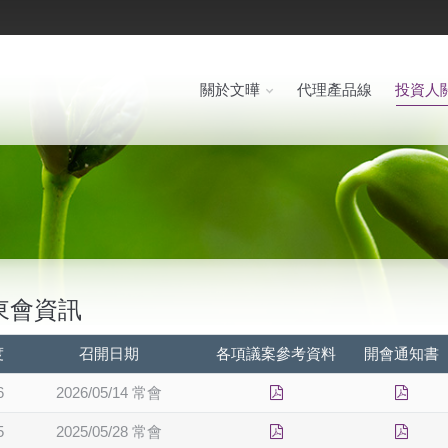
關於文曄
代理產品線
投資人
東會資訊
度
召開日期
各項議案參考資料
開會通知書
6
2026/05/14 常會
5
2025/05/28 常會