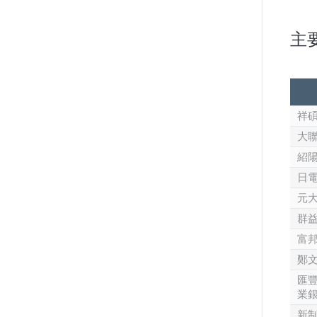
主
祥
大
紹
日
元
群益
富邦
鄭
匯豐
業
新