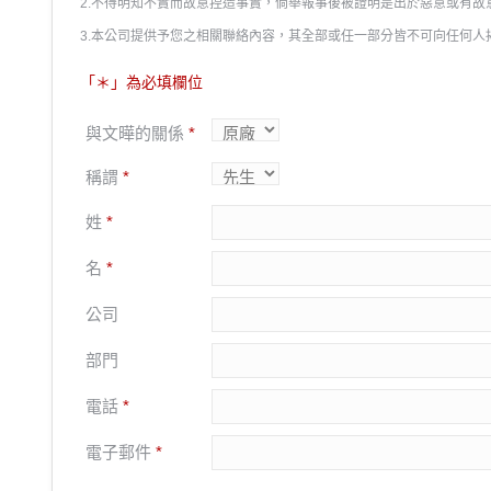
2.不得明知不實而故意捏造事實，倘舉報事後被證明是出於惡意或有
3.本公司提供予您之相關聯絡內容，其全部或任一部分皆不可向任何人
「＊」為必填欄位
與文曄的關係
*
稱謂
*
姓
*
名
*
公司
部門
電話
*
電子郵件
*