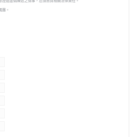
故意捏造虛偽陳述之情事，您須自負相關法律責任。
揭露。