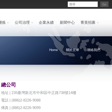
關係
公司治理
企業永續
新聞中心
菁英招募
Home
關於文曄
聯絡我們
總公司
地址 | 235臺灣新北市中和區中正路738號14樓
電話 | (886)2-8226-9088
傳真 | (886)2-8226-9099