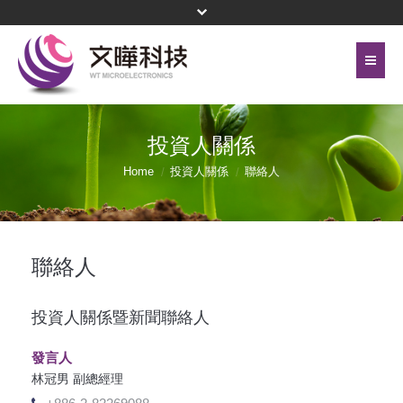
首頁
關於文曄
投資人關係
聯絡我們
代理產品線
Home
投資人關係
聯絡人
網站地圖
投資人關係
隱私權保護政策
公司治理
聯絡人
頁尾選單
企業永續
投資人關係暨新聞聯絡人
新聞中心
發言人
林冠男 副總經理
菁英招募