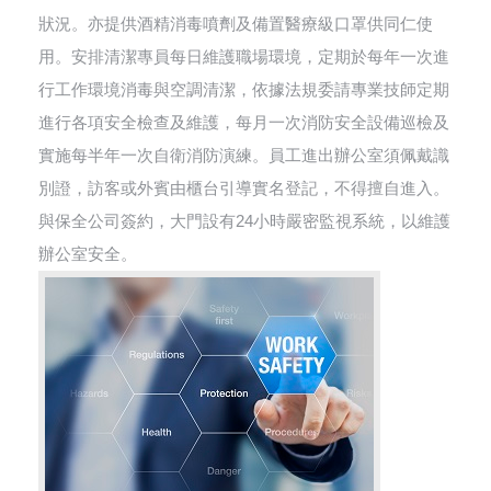
狀況。亦提供酒精消毒噴劑及備置醫療級口罩供同仁使
用。安排清潔專員每日維護職場環境，定期於每年一次進
行工作環境消毒與空調清潔，依據法規委請專業技師定期
進行各項安全檢查及維護，每月一次消防安全設備巡檢及
實施每半年一次自衛消防演練。員工進出辦公室須佩戴識
別證，訪客或外賓由櫃台引導實名登記，不得擅自進入。
與保全公司簽約，大門設有24小時嚴密監視系統，以維護
辦公室安全。