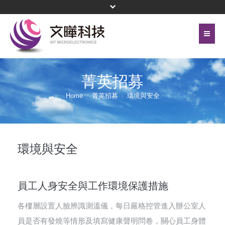
首頁
關於文曄
菁英招募
聯絡我們
代理產品線
Home
菁英招募
環境與安全
網站地圖
投資人關係
隱私權保護政策
公司治理
環境與安全
頁尾選單
企業永續
員工人身安全與工作環境保護措施
新聞中心
各樓層設置人臉辨識測溫儀，每日嚴格控管進入辦公室人
菁英招募
員是否有發燒等情形及填寫健康聲明問卷，關心員工身體