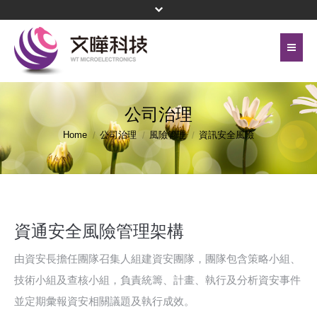
首頁
關於文曄
公司治理
聯絡我們
代理產品線
Home
公司治理
風險管理
資訊安全風險
網站地圖
投資人關係
隱私權保護政策
公司治理
頁尾選單
資通安全風險管理架構
企業永續
由資安長擔任團隊召集人組建資安團隊，團隊包含策略小組、
新聞中心
技術小組及查核小組，負責統籌、計畫、執行及分析資安事件
並定期彙報資安相關議題及執行成效。
菁英招募