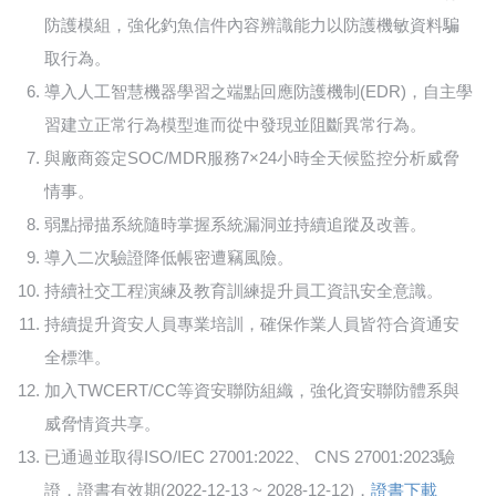
防護模組，強化釣魚信件內容辨識能力以防護機敏資料騙
取行為。
導入人工智慧機器學習之端點回應防護機制(EDR)，自主學
習建立正常行為模型進而從中發現並阻斷異常行為。
與廠商簽定SOC/MDR服務7×24小時全天候監控分析威脅
情事。
弱點掃描系統隨時掌握系統漏洞並持續追蹤及改善。
導入二次驗證降低帳密遭竊風險。
持續社交工程演練及教育訓練提升員工資訊安全意識。
持續提升資安人員專業培訓，確保作業人員皆符合資通安
全標準。
加入TWCERT/CC等資安聯防組織，強化資安聯防體系與
威脅情資共享。
已通過並取得ISO/IEC 27001:2022、 CNS 27001:2023驗
證，證書有效期(2022-12-13 ~ 2028-12-12)，
證書下載