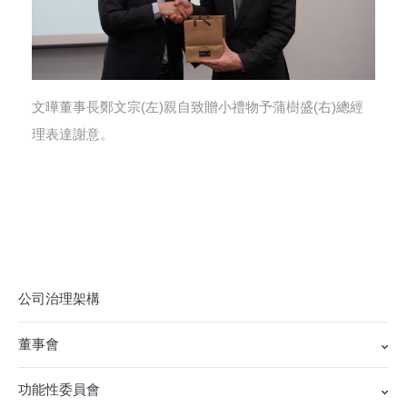
文曄董事長鄭文宗(左)親自致贈小禮物予蒲樹盛(右)總經
理表達謝意。
公司治理架構
董事會
功能性委員會