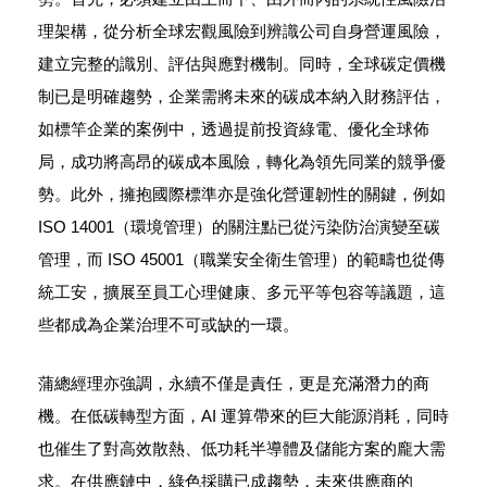
理架構，從分析全球宏觀風險到辨識公司自身營運風險，
建立完整的識別、評估與應對機制。同時，全球碳定價機
制已是明確趨勢，企業需將未來的碳成本納入財務評估，
如標竿企業的案例中，透過提前投資綠電、優化全球佈
局，成功將高昂的碳成本風險，轉化為領先同業的競爭優
勢。此外，擁抱國際標準亦是強化營運韌性的關鍵，例如
ISO 14001（環境管理）的關注點已從污染防治演變至碳
管理，而 ISO 45001（職業安全衛生管理）的範疇也從傳
統工安，擴展至員工心理健康、多元平等包容等議題，這
些都成為企業治理不可或缺的一環。
蒲總經理亦強調，永續不僅是責任，更是充滿潛力的商
機。在低碳轉型方面，AI 運算帶來的巨大能源消耗，同時
也催生了對高效散熱、低功耗半導體及儲能方案的龐大需
求。在供應鏈中，綠色採購已成趨勢，未來供應商的