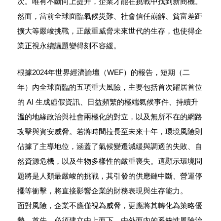
次。唯有不斷向上提升，企業才能在挑戰中找到新商機。
然而，當前全球面臨氣候災難、社會信任崩解、貧富差距
擴大等嚴峻挑戰，正嚴重威脅未來世代的生存，也使得企
業正視永續議題變得刻不容緩。
根據2024年世界經濟論壇（WEF）的報告，短期（二
年）內全球面臨的五項重大風險，主要包括首次躍居首位
的 AI 生成虛假資訊、日益頻繁的極端氣候事件、持續升
溫的地緣政治與社會兩極化的對立，以及無所不在的網路
攻擊與資安威脅。若將時間拉長至未來十年，環境風險則
佔據了主導地位，涵蓋了氣候變遷減緩與調適的失敗、自
然資源危機，以及生物多樣性的嚴重喪失。這顯示環境問
題將是人類最嚴峻的挑戰，其引發的供應鏈中斷、營運停
擺等衝擊，將直接影響企業的財務表現與生存能力。
面對風險，企業不應僅視為威脅，更應將其轉化為策略優
勢。首先，必須建立由上而下、由外而內的系統性風險治