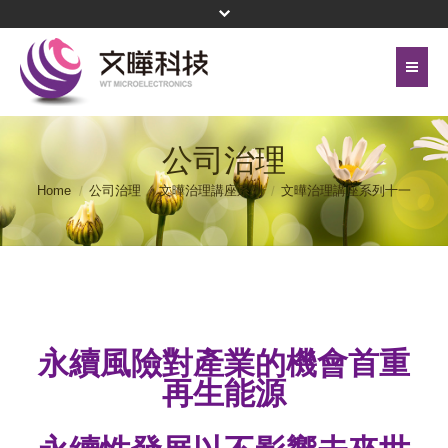
首頁
關於文曄
公司治理
聯絡我們
代理產品線
Home
公司治理
文曄治理講座系列
文曄治理講座系列十一
網站地圖
投資人關係
隱私權保護政策
公司治理
頁尾選單
企業永續
永續風險對產業的機會首重
新聞中心
再生能源
菁英招募