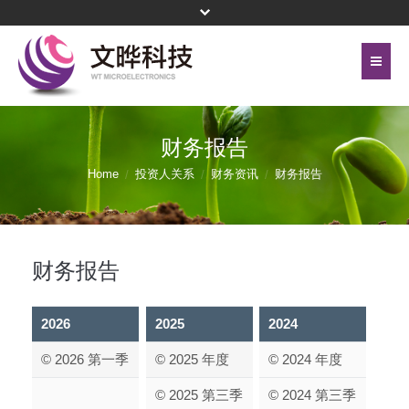
首页
关于文晔
财务报告
联络我们
代理产品线
Home
投资人关系
财务资讯
财务报告
网站地图
投资人关系
隐私权保护政策
公司治理
财务报告
頁尾選單 - 簡體
企业永续
2026
2025
2024
新闻中心
© 2026 第一季
© 2025 年度
© 2024 年度
菁英招募
© 2025 第三季
© 2024 第三季