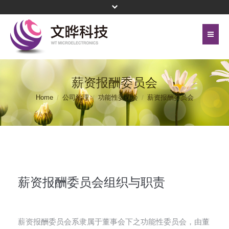
首页
关于文晔
薪资报酬委员会
联络我们
代理产品线
Home
公司治理
功能性委员会
薪资报酬委员会
网站地图
投资人关系
隐私权保护政策
公司治理
頁尾選單 - 簡體
企业永续
薪资报酬委员会组织与职责
新闻中心
菁英招募
薪资报酬委员会系隶属于董事会下之功能性委员会，由董