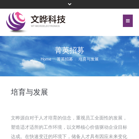
首页
关于文晔
菁英招募
联络我们
代理产品线
Home
菁英招募
培育与发展
网站地图
投资人关系
隐私权保护政策
公司治理
培育与发展
頁尾選單 - 簡體
企业永续
文晔源自对于人才培育的信念，重视员工全面性的发展，
新闻中心
塑造适才适所的工作环境，以文晔核心价值驱动企业目标
菁英招募
达成。在快速变迁的环境下，储备人才具有因应未来变化