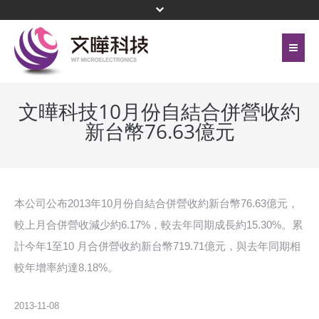
首頁
關於文曄
文曄科技10月份自結合併營收約
新台幣76.63億元
聯絡我們
代理產品線
網站地圖
投資人關係
隱私權保護政策
公司治理
本公司公布2013年10月份自結合併營收約新台幣76.63億元，
較上月合併營收減少約6.17%，較去年同期成長約15.30%。累
頁尾選單
企業永續
計今年1至10 月合併營收約新台幣719.71億元，與去年同期相
較年增率約達8.18%。
新聞中心
菁英招募
2013-11-08