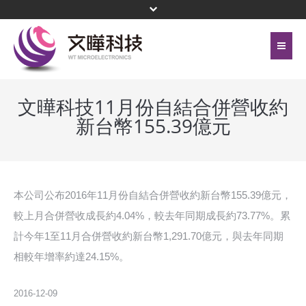
首頁
關於文曄
文曄科技11月份自結合併營收約
新台幣155.39億元
聯絡我們
代理產品線
網站地圖
投資人關係
隱私權保護政策
公司治理
本公司公布2016年11月份自結合併營收約新台幣155.39億元，
較上月合併營收成長約4.04%，較去年同期成長約73.77%。累
頁尾選單
企業永續
計今年1至11月合併營收約新台幣1,291.70億元，與去年同期
相較年增率約達24.15%。
新聞中心
菁英招募
2016-12-09