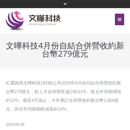
首頁
關於文曄
文曄科技4月份自結合併營收約新
台幣279億元
聯絡我們
代理產品線
網站地圖
投資人關係
隱私權保護政策
公司治理
IC通路商文曄科技(3036)公布2020年4月份自結合併營收約新
台幣279億元，較上月合併營收減少約21%，較去年同期增加
頁尾選單
企業永續
約13%。截至4月為止，今年累計合併營收約新台幣1,054億
元，與去年同期相較成長約14%。
新聞中心
菁英招募
2020-05-08