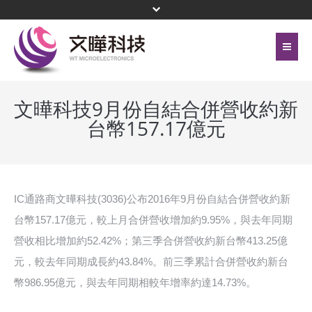
首頁
關於文曄
文曄科技9月份自結合併營收約新
台幣157.17億元
聯絡我們
代理產品線
網站地圖
投資人關係
隱私權保護政策
公司治理
IC通路商文曄科技(3036)公布2016年9月份自結合併營收約新
台幣157.17億元，較上月合併營收增加約9.95%，與去年同期
頁尾選單
企業永續
營收相比增加約52.42%；第三季合併營收約新台幣413.25億
元，較去年同期成長約43.84%。前三季累計合併營收約新台
新聞中心
幣986.95億元，與去年同期相較年增率約達14.73%。
菁英招募