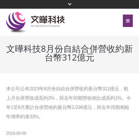
首頁
關於文曄
文曄科技8月份自結合併營收約新
台幣312億元
聯絡我們
代理產品線
網站地圖
投資人關係
隱私權保護政策
公司治理
本公司公布2019年8月份自結合併營收約新台幣312億元，較
上月合併營收成長約3%，與去年同期營收相比成長約1%。今
頁尾選單
企業永續
年1至8月累計合併營收約新台幣2,036億元，與去年同期相較
年增率約達33%。
新聞中心
菁英招募
2019-09-09