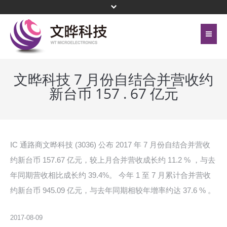
首页
关于文晔
文晔科技 7 月份自结合并营收约
新台币 157 . 67 亿元
联络我们
代理产品线
网站地图
投资人关系
隐私权保护政策
公司治理
IC 通路商文晔科技 (3036) 公布 2017 年 7 月份自结合并营收
约新台币 157.67 亿元，较上月合并营收成长约 11.2 % ，与去
頁尾選單 - 簡體
企业永续
年同期营收相比成长约 39.4%。 今年 1 至 7 月累计合并营收
约新台币 945.09 亿元，与去年同期相较年增率约达 37.6 % 。
新闻中心
菁英招募
2017-08-09