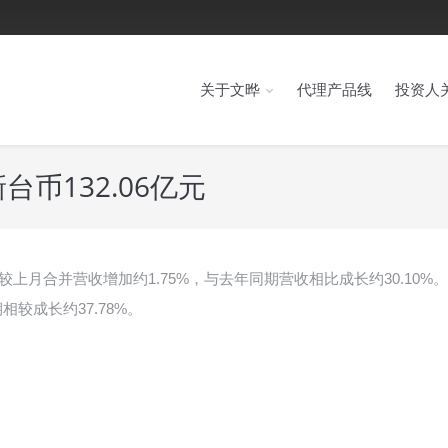
关于文晔
代理产品线
投资人
币132.06亿元
，较上月合并营收增加约1.75%，与去年同期营收相比成长约30.10%。
较成长约37.78%。