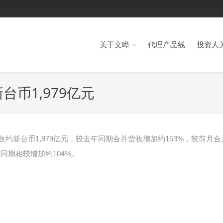
关于文晔
代理产品线
投资人
币1,979亿元
营收约新台币1,979亿元，较去年同期合并营收增加约153%，较前月
同期相较增加约104%。