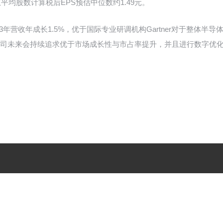
平均股数计算税后EPS预估中位数约1.49元。
营收年成长1.5%，优于国际专业研调机构Gartner对于整体半导
。公司未来会持续追求优于市场成长性与市占率提升，并且进行数字优
。