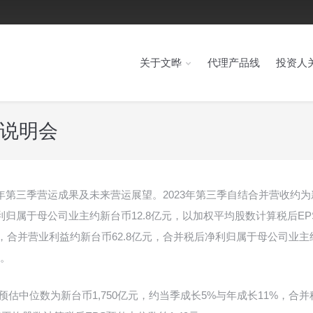
关于文晔
代理产品线
投资人
人说明会
3年第三季营运成果及未来营运展望。2023年第三季自结合并营收约为
净利归属于母公司业主约新台币12.8亿元，以加权平均股数计算税后EP
8亿元，合并营业利益约新台币62.8亿元，合并税后净利归属于母公司业主
元。
收预估中位数为新台币1,750亿元，约当季成长5%与年成长11%，合并