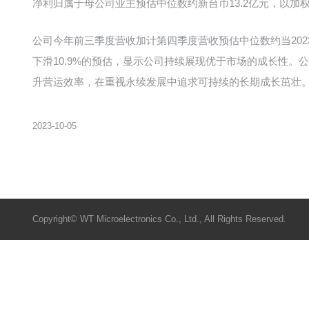
净利归属于母公司业主预估中位数约新台币13.2亿元，以加权
公司今年前三季度营收加计第四季度营收预估中位数约当2023年
下滑10.9%的预估，显示公司持续展现优于市场的成长性
升营运效率，在重视永续发展中追求可持续的长期成长茁壮
2023-10-05
Copyright© WT Microelectronics Co., Ltd., All Rights Reserved.