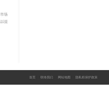
体市场
化以提
首页
联络我们
网站地图
隐私权保护政策