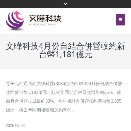
首頁
關於文曄
文曄科技4月份自結合併營收約新
台幣1,181億元
聯絡我們
代理產品線
網站地圖
投資人關係
隱私權保護政策
公司治理
電子元件通路商文曄科技(3036)公布2025年4月份自結合併營
收約新台幣1,181億元，較去年同期合併營收增加約35%，較
頁尾選單
企業永續
前月合併營收成長約33%。今年累計合併營收約新台幣3,655
億元，與去年同期相較增加約30%。
新聞中心
菁英招募
2025-05-08