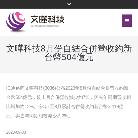
首頁
關於文曄
文曄科技8月份自結合併營收約新
台幣504億元
聯絡我們
代理產品線
網站地圖
投資人關係
隱私權保護政策
公司治理
IC通路商文曄科技(3036)公布2023年8月份自結合併營收約新
台幣504億元，較上月合併營收減少約7%，與去年同期營收相
頁尾選單
企業永續
比增加約12%。今年1至8月累計合併營收約新台幣3,419億
元，與去年同期相較減少約2%。
新聞中心
菁英招募
2023-09-08