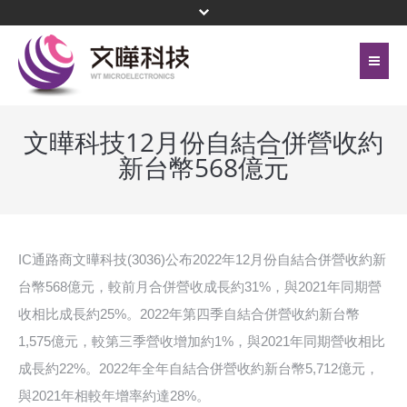
首頁
關於文曄
文曄科技12月份自結合併營收約
新台幣568億元
聯絡我們
代理產品線
網站地圖
投資人關係
隱私權保護政策
公司治理
IC通路商文曄科技(3036)公布2022年12月份自結合併營收約新
台幣568億元，較前月合併營收成長約31%，與2021年同期營
頁尾選單
企業永續
收相比成長約25%。2022年第四季自結合併營收約新台幣
1,575億元，較第三季營收增加約1%，與2021年同期營收相比
新聞中心
成長約22%。2022年全年自結合併營收約新台幣5,712億元，
菁英招募
與2021年相較年增率約達28%。