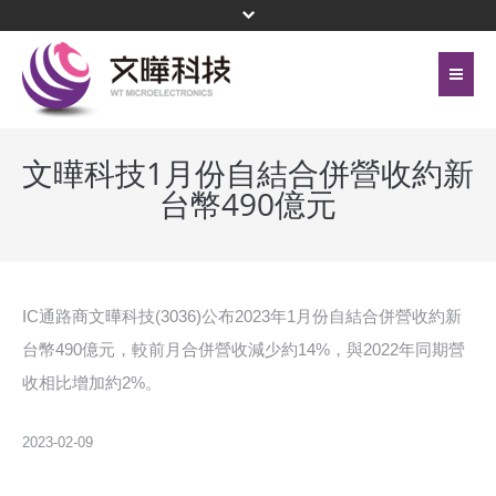
首頁
關於文曄
文曄科技1月份自結合併營收約新
台幣490億元
聯絡我們
代理產品線
網站地圖
投資人關係
隱私權保護政策
公司治理
IC通路商文曄科技(3036)公布2023年1月份自結合併營收約新
台幣490億元，較前月合併營收減少約14%，與2022年同期營
頁尾選單
企業永續
收相比增加約2%。
新聞中心
2023-02-09
菁英招募