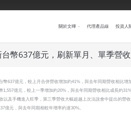
關於文曄
代理產品線
投資人
台幣637億元，刷新單月、單季營
收約新台幣637億元，較上月合併營收增加約41%，與去年同期營收相比增
1,557億元，較上一季增加約20%，與去年同期營收相比成長約31%,
營收以及手機進入旺季，第三季營收大幅超越上次法說會中提出的營收
4,137億元，與去年同期相較年增率約達30%。