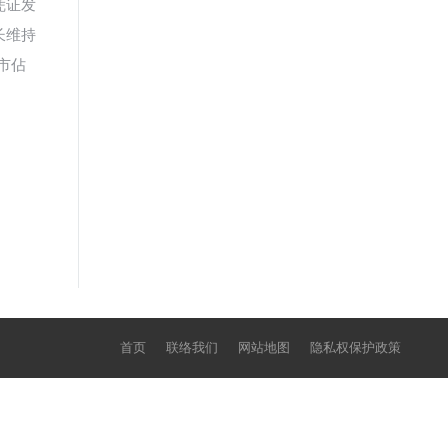
凭证发
长维持
市佔
首页
联络我们
网站地图
隐私权保护政策