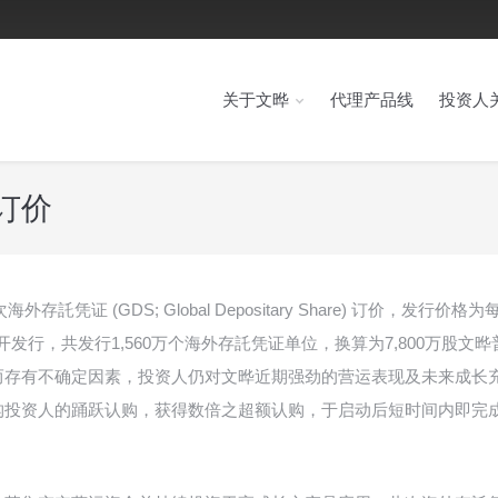
关于文晔
代理产品线
投资人
订价
託凭证 (GDS; Global Depositary Share) 订价，发行价格
发行，共发行1,560万个海外存託凭证单位，换算为7,800万股文晔
而存有不确定因素，投资人仍对文晔近期强劲的营运表现及未来成长
构投资人的踊跃认购，获得数倍之超额认购，于启动后短时间内即完