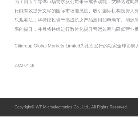
为了因应半导体市场需求及公司未来成长动能，文晔透过此
行能有效提升文晔的国际市场能见度、吸引国际机构投资人
乐观看法，将持续投资于高成长之产品应用如电动车、能源管
率的提升，并且将持续进行数位化提升营运效率与降低营业
Citigroup Global Markets Limited为此次发行的独家全
2022-04-19
Copyright© WT Microelectronics Co., Ltd., All Rights Reserved.