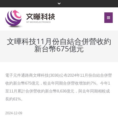
首頁
關於文曄
文曄科技11月份自結合併營收約
新台幣675億元
聯絡我們
代理產品線
網站地圖
投資人關係
隱私權保護政策
公司治理
電子元件通路商文曄科技(3036)公布2024年11月份自結合併營
收約新台幣675億元，較去年同期合併營收增加約7%。今年1
頁尾選單
企業永續
至11月累計合併營收約新台幣8,636億元，與去年同期相較成
長約61%。
新聞中心
菁英招募
2024-12-09