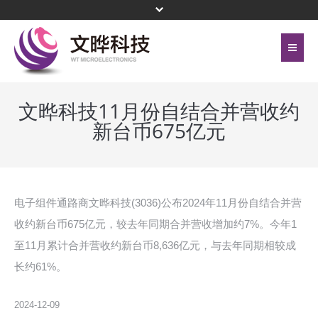
首页
关于文晔
文晔科技11月份自结合并营收约
新台币675亿元
联络我们
代理产品线
网站地图
投资人关系
隐私权保护政策
公司治理
电子组件通路商文晔科技(3036)公布2024年11月份自结合并营
收约新台币675亿元，较去年同期合并营收增加约7%。今年1
頁尾選單 - 簡體
企业永续
至11月累计合并营收约新台币8,636亿元，与去年同期相较成
长约61%。
新闻中心
菁英招募
2024-12-09