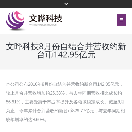
首页
关于文晔
文晔科技8月份自结合并营收约新
台币142.95亿元
联络我们
代理产品线
网站地图
投资人关系
隐私权保护政策
公司治理
本公司公布2016年8月份自结合并营收约新台币142.95亿元，
较上月合并营收增加约26.38%，与去年同期营收相比成长约
頁尾選單 - 簡體
企业永续
56.91%，主要受惠于市占率提升及各领域稳定成长。截至8月
为止，今年累计合并营收约新台币829.77亿元，与去年同期相
新闻中心
较年增率约达9.60%。
菁英招募