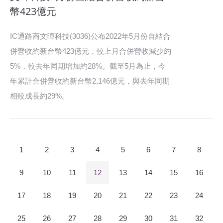
幣423億元
IC通路商文曄科技(3036)公布2022年5月份自結合
併營收約新台幣423億元，較上月合併營收減少約
5%，較去年同期增加約28%。截至5月為止，今
年累計合併營收約新台幣2,146億元，與去年同期
相較成長約29%。
1
2
3
4
5
6
7
8
9
10
11
12
13
14
15
16
17
18
19
20
21
22
23
24
25
26
27
28
29
30
31
32