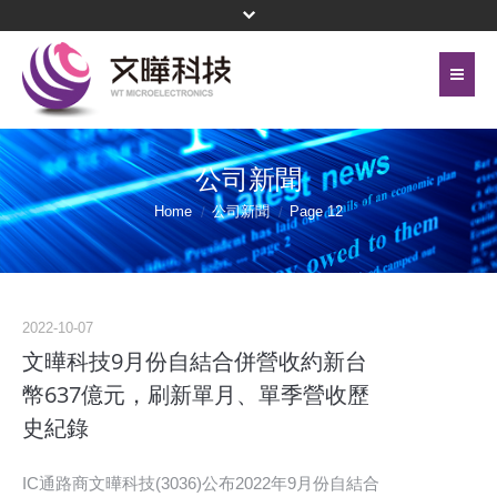
首頁
關於文曄
公司新聞
聯絡我們
代理產品線
Home
公司新聞
Page 12
網站地圖
投資人關係
隱私權保護政策
公司治理
2022-10-07
頁尾選單
文曄科技9月份自結合併營收約新台
企業永續
幣637億元，刷新單月、單季營收歷
史紀錄
新聞中心
菁英招募
IC通路商文曄科技(3036)公布2022年9月份自結合